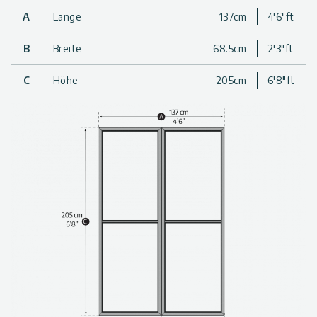
• Das Set umfasst 1 Türset Ihrer Wahl
A
Länge
137cm
4'6"ft
B
Breite
68.5cm
2'3"ft
C
Höhe
205cm
6'8"ft