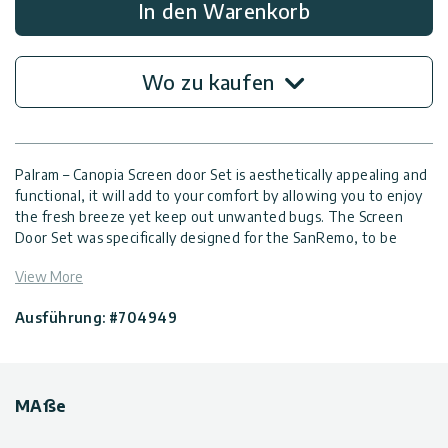
In den Warenkorb
Kontaktiere
Wo zu kaufen
Uns
Impressum
Palram – Canopia Screen door Set is aesthetically appealing and
functional, it will add to your comfort by allowing you to enjoy
the fresh breeze yet keep out unwanted bugs. The Screen
Door Set was specifically designed for the SanRemo, to be
assembled on its own channel, without removing the doors.
View More
Simply connect the pre-assembled sliding screen doors to any
or all 3 sides for a seamless facade.
Ausführung: #704949
Genießen Sie die frische Luft, ohne dass Insekten Sie stören
• Rahmenmaterial: pulverbeschichtetes Aluminium
• Bildschirmmaterial: Polyester
Schnelle und einfache Installation
MAße
Montage: Wird vormontiert geliefert, die Türen müssen für die
Installation nicht entfernt werden