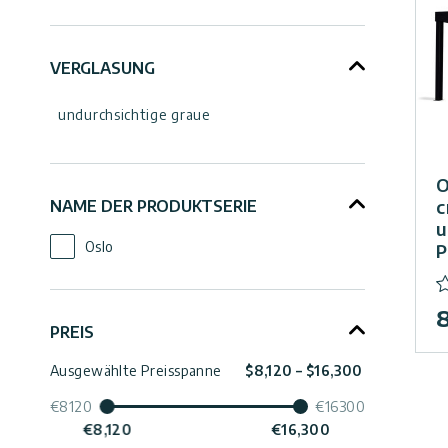
Zusammenbruch
Kontaktiere
VERGLASUNG
Uns
undurchsichtige graue
Impressum
Zusammenbruch
O
c
NAME DER PRODUKTSERIE
u
Oslo
P
Zusammenbruch
8
PREIS
Ausgewählte Preisspanne
$8,120 – $16,300
€8120
€16300
€8,120
€16,300