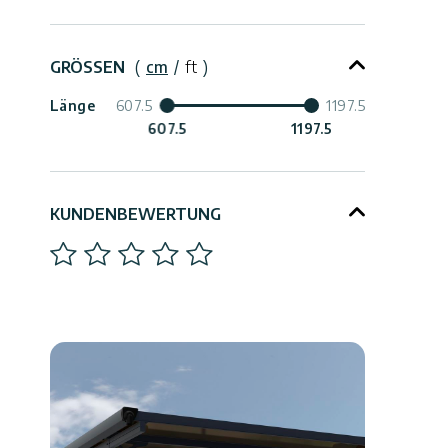
Zusammenbruch
GRÖSSEN
(
cm
/
ft
)
Länge
607.5
1197.5
607.5
1197.5
Zusammenbruch
KUNDENBEWERTUNG
1
2
3
4
5