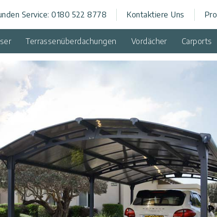
unden Service: 0180 522 8778
Kontaktiere Uns
Pro
rch
ser
Terrassenüberdachungen
Vordächer
Carports