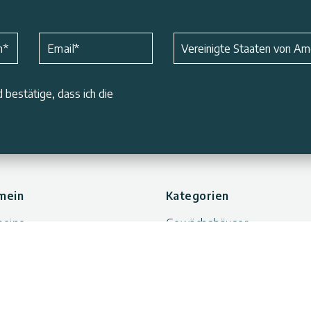
Betreff
*
n
*
Email
*
Vereinigte Staaten von Am
 bestätige, dass ich die
mein
Kategorien
meine
Gewächshäuser
äftsbedingungen
Gartenhäuser
rufsbelehrung
Vordächer
ndoptionen
Wintergärten