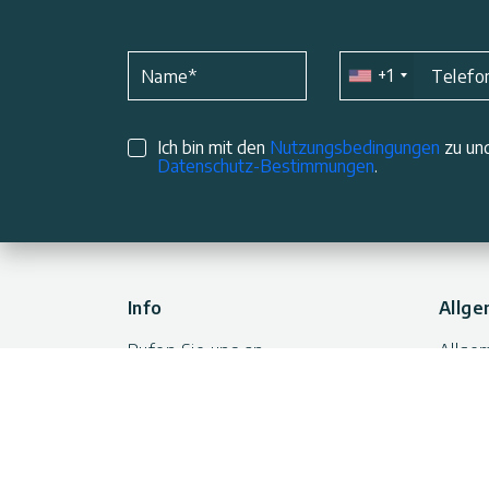
+1
Name
*
Telefo
Ich bin mit den
Nutzungsbedingungen
zu und
Datenschutz-Bestimmungen
.
Info
Allge
Rufen Sie uns an
Allge
Gesch
Kunden Service: 0180 522 8778
Wider
Unterstützung
Versa
Professionelle Installation