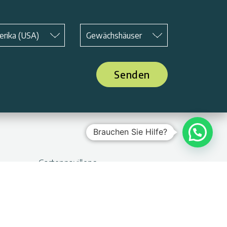
Betreff
*
erika (USA)
Gewächshäuser
Senden
Brauchen Sie Hilfe?
Gartenpavillons
Terrassenüberdachungen
Carports
Poolüberdachung