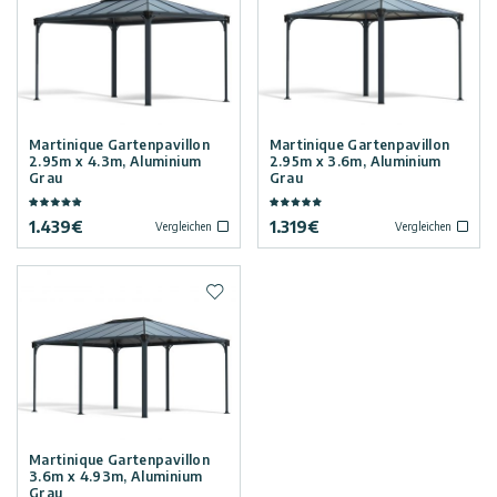
Kunden
Widerrufsbelehrung
Service:
Vordächer
0180
522
Versandoptionen
8778
Carports
Martinique Gartenpavillon
Martinique Gartenpavillon
2.95m x 4.3m, Aluminium
2.95m x 3.6m, Aluminium
Datenschutz-
Grau
Grau
Wintergärten
Unterstützung
Bestimmungen
1.439
€
1.319
€
Vergleichen
Vergleichen
Poolüberdachung
Professionelle
Nutzungsbedingungen
Installation
Zur Wunschliste hinzufügen
Zubehör
Innovera
Kundengalerie
Decor
Tipps
Palram
und
Industries
Martinique Gartenpavillon
3.6m x 4.93m, Aluminium
Ideen
Grau