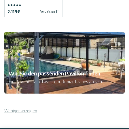
2.119
€
Vergleichen
Kontaktiere
Uns
Impressum
Wie Sie den passenden Pavillon finden
Ein Pavillon hat etwas sehr Romantisches an sich.
Weniger anzeigen