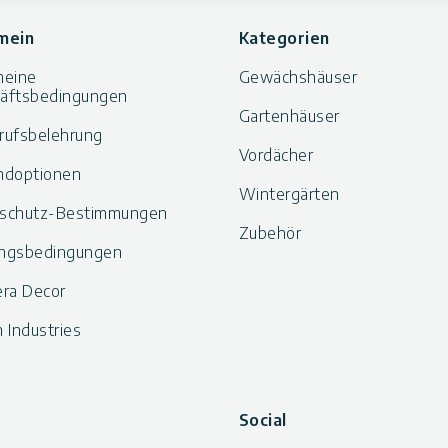
mein
Kategorien
meine
Gewächshäuser
äftsbedingungen
Gartenhäuser
rufsbelehrung
Vordächer
ndoptionen
Wintergärten
schutz-Bestimmungen
Zubehör
ngsbedingungen
era Decor
 Industries
Social