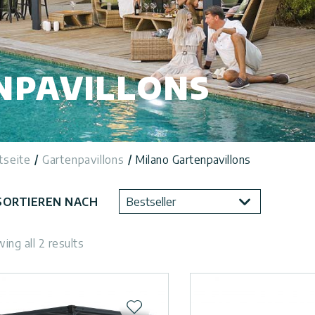
NPAVILLONS
tseite
Gartenpavillons
Milano Gartenpavillons
SORTIEREN NACH
Bestseller
ing all 2 results
Zur Wunschliste hinzufügen