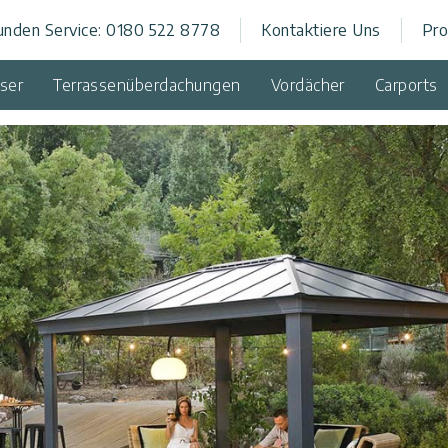
unden Service: 0180 522 8778
Kontaktiere Uns
Pro
rch
ser
Terrassenüberdachungen
Vordächer
Carports