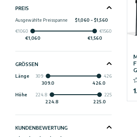
Zusammenbruch
PREIS
Kontaktiere
Ausgewählte Preisspanne
$1,060 – $1,560
Uns
€1060
€1560
€1,060
€1,560
Impressum
M
Zusammenbruch
F
GRÖSSEN
G
Länge
309
426
309.0
426.0
1
Höhe
224.8
225
224.8
225.0
Zusammenbruch
KUNDENBEWERTUNG