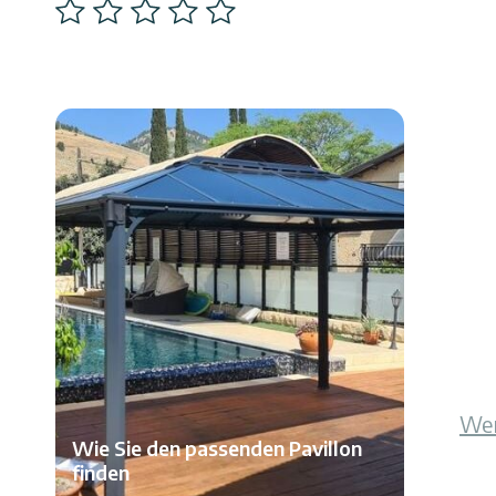
1
2
3
4
5
Wen
Wie Sie den passenden Pavillon
finden