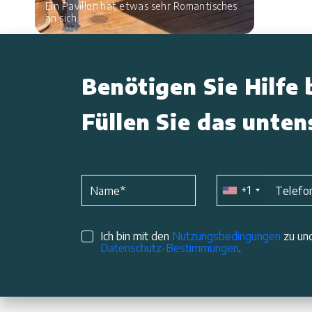
Ein Pavillon hat etwas sehr Romantisches
an sich.
Benötigen Sie Hilfe 
Füllen Sie das unte
+1
Name
*
Telefo
Ich bin mit den
Nutzungsbedingungen
zu und
Datenschutz-Bestimmungen
.