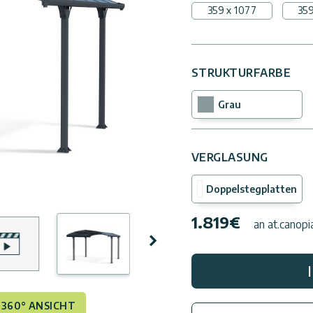
359 x 1077
359
STRUKTURFARBE
Grau
VERGLASUNG
Doppelstegplatten
1.819
€
an at.canop
Nächste
360° ANSICHT