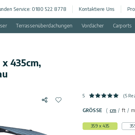
unden Service: 0180 522 8778
Kontaktiere Uns
Pro
rch
ser
Terrassenüberdachungen
Vordächer
Carports
 x 435cm,
au
5
(5 Re
Teilen
Zur Wunschliste hinzufügen
GRÖSSE
(
cm
/
ft
/
m
359 x 435
35