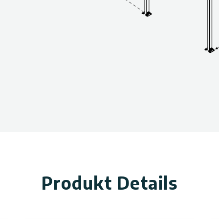
ir empfehlen, die örtlichen
Bitte vergewissern Sie sich,
e erforderlichen Genehmigungen
h, dass die Installation auf
m Unterbau erfolgt.
en-/Innenbeleuchtung können
Produkt Details