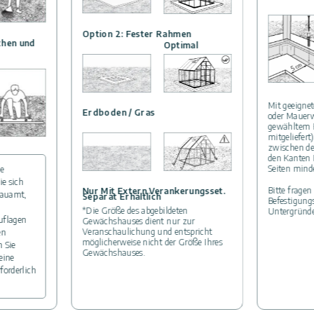
Option 2: Fester Rahmen
chen und
Optimal
Mit geeigne
Erdboden / Gras
oder Mauerw
gewähltem 
mitgeliefert)
zwischen de
den Kanten 
Seiten mind
e
ie sich
Bitte fragen
Nur Mit Extern Verankerungsset.
Bauamt,
Separat Erhältlich
Befestigung
*Die Größe des abgebildeten
Untergründe
uflagen
Gewächshauses dient nur zur
Veranschaulichung und entspricht
en
möglicherweise nicht der Größe Ihres
n Sie
Gewächshauses.
eine
forderlich