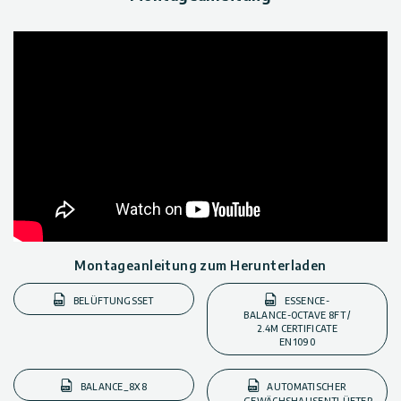
Montageanleitung zum Herunterladen
BELÜFTUNGSSET
ESSENCE-
BALANCE-OCTAVE 8FT /
2.4M CERTIFICATE
EN1090
BALANCE_8X8
AUTOMATISCHER