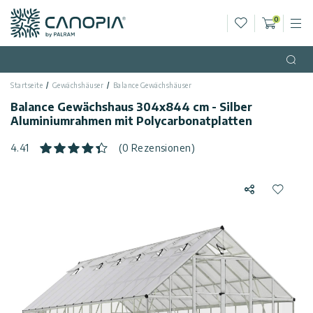
Wunschliste
0
M
Warenko
Canopia AT
Zum Inhalt springen
Sprache
(DE)
Open
Startseite
Gewächshäuser
Balance Gewächshäuser
Deutsch
USA
Balance Gewächshaus 304x844 cm - Silber
Land
Aluminiumrahmen mit Polycarbonatplatten
Kategorien
4.41
(0 Rezensionen)
Info
Gewächshäuser
Teilen
Zur Wun
Allgemein
Rufen
Gartenpavillons
Sie
uns
Allgemeine
Gartenhäuser
an
Geschäftsbedingungen
Terrassenüberdachungen