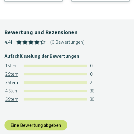
vorgebohrte Profile und vorgeschnittene Schiebepaneele für
eine einfache Montage
Erhältliches Zubehör:
Heizlüfter, Beleuchtungssätze,
Beschattungstuchsatz, automatischer
Dachentlüftungsöffner, Podeste und Regale,
Bewertung und Rezensionen
Pflanzenaufhänger, Spalierbausatz und
Tropfbewässerungssatz sind separat erhältlich.
4.41
(0 Bewertungen)
Garantie:
5 Jahre beschränkte Garantie
Aufschlüsselung der Bewertungen
1 Stern
0
2 Stern
0
3 Stern
2
4 Stern
36
5 Stern
30
Eine Bewertung abgeben