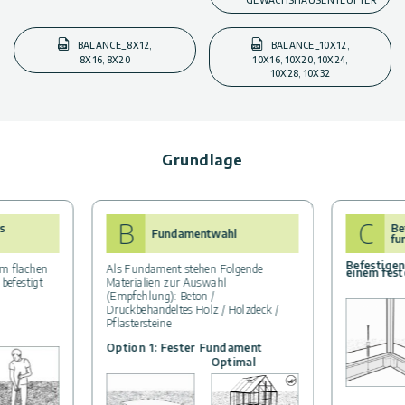
GEWÄCHSHAUSENTLÜFTER
BALANCE_8X12,
BALANCE_10X12,
8X16, 8X20
10X16, 10X20, 10X24,
10X28, 10X32
Grundlage
B
C
s
Be
Fundamentwahl
fu
Befestigen
m flachen
Als Fundament stehen Folgende
einem fes
befestigt
Materialien zur Auswahl
(Empfehlung): Beton /
Druckbehandeltes Holz / Holzdeck /
Pflastersteine
Option 1: Fester Fundament
Optimal