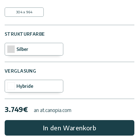
304 x 964
Kontaktiere
Uns
STRUKTURFARBE
Impressum
Silber
VERGLASUNG
Hybride
3.749
€
an at.canopia.com
In den Warenkorb