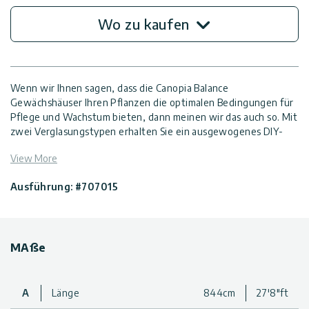
Wo zu kaufen
Wenn wir Ihnen sagen, dass die Canopia Balance
Gewächshäuser Ihren Pflanzen die optimalen Bedingungen für
Pflege und Wachstum bieten, dann meinen wir das auch so. Mit
zwei Verglasungstypen erhalten Sie ein ausgewogenes DIY-
Gewächshaus, das den Schutz der diffusen doppelwandigen
View More
Dachpaneele mit der Lichtdurchlässigkeit der kristallklaren
Wandpaneele für ideale Wachstumsbedingungen kombiniert.
Ausführung: #707015
Alle Paneele bestehen aus UV-geschütztem Polycarbonat,
einem nahezu unzerbrechlichen High-End-Polymer, das sich
hervorragend für Gewächshäuser eignet. Die extragroße
Arbeitsfläche bietet viel Platz für den Anbau von Gemüse und
MAße
Kräutern sowie für die Aufbewahrung der benötigten
Werkzeuge und Zubehörteile. Das Balance-Gewächshaus ist
auch sehr gut zugänglich, mit breiten und hohen Doppeltüren
und einer niedrigen Schwelle, die das Ein- und Ausfahren mit
A
Länge
844cm
27'8"ft
Schubkarren ermöglicht, sowie genügend Platz für den