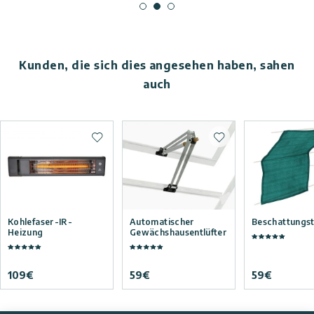
Kunden, die sich dies angesehen haben, sahen
auch
Zur Wunschliste hinzufügen
Zur Wunschliste hi
Kohlefaser-IR-
Automatischer
Beschattungst
Heizung
Gewächshausentlüfter
109
€
59
€
59
€