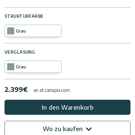
STRUKTURFARBE
Kontaktiere
Uns
Grau
Impressum
VERGLASUNG
Grau
2.399
€
an at.canopia.com
In den Warenkorb
Wo zu kaufen