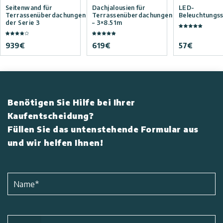
Seitenwand für
Dachjalousien für
LED-
Terrassenüberdachungen
Terrassenüberdachungen
Beleuchtungs
der Serie 3
– 3×8.51m
939
€
619
€
57
€
Benötigen Sie Hilfe bei Ihrer
Kaufentscheidung?
Füllen Sie das untenstehende Formular aus
und wir helfen Ihnen!
Name
*