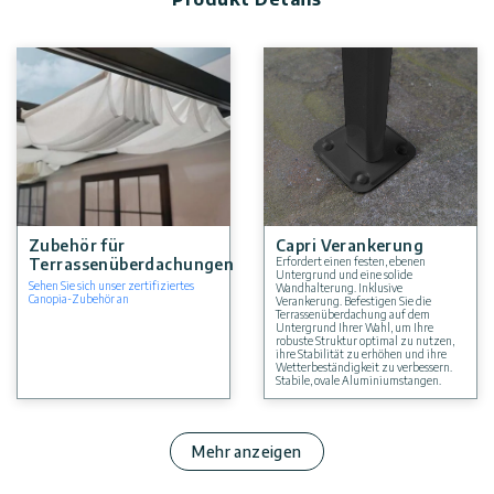
Die Terrassenüberdachung ist wartungsfrei
Technische Informationen, einschließlich Abmessungen,
Paneeldicke sowie Wind- und Schneelast, finden Sie in der
Fotogalerie oben.
Terrassenüberdachungen sind in verschiedenen Größen und
Farben erhältlich. Klicken Sie hier, um weitere Bausätze für
Terrassenüberdachungen zu finden.
Zubehör für
Capri Verankerung
Terrassenüberdachungen
Erfordert einen festen, ebenen
Untergrund und eine solide
Sehen Sie sich unser zertifiziertes
Wandhalterung. Inklusive
Canopia-Zubehör an
Verankerung. Befestigen Sie die
Terrassenüberdachung auf dem
Untergrund Ihrer Wahl, um Ihre
robuste Struktur optimal zu nutzen,
ihre Stabilität zu erhöhen und ihre
Wetterbeständigkeit zu verbessern.
Stabile, ovale Aluminiumstangen.
Mehr anzeigen