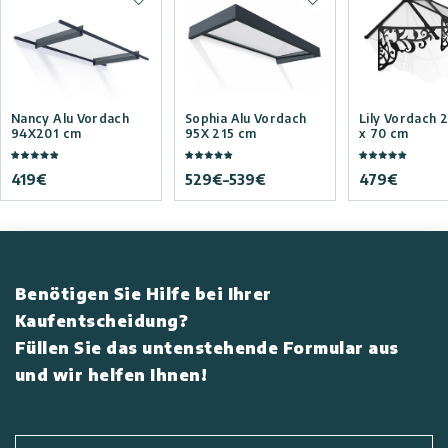
Zur Wunschliste hinzufügen
Zur Wunschliste hi
Nancy Alu Vordach
Sophia Alu Vordach
Lily Vordach 
94X201 cm
95X 215 cm
x 70 cm
419
€
529
€
–
539
€
479
€
Benötigen Sie Hilfe bei Ihrer
Kaufentscheidung?
Füllen Sie das untenstehende Formular aus
und wir helfen Ihnen!