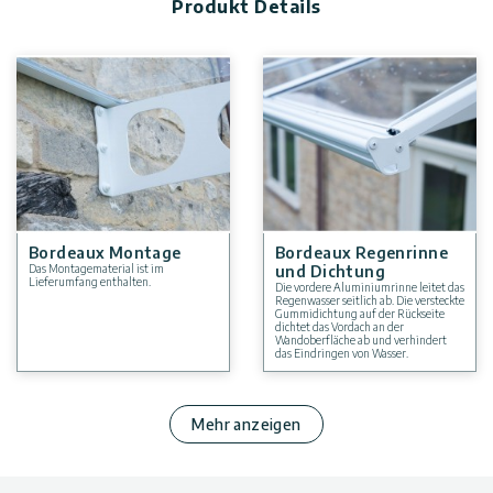
Produkt Details
Bordeaux Montage
Bordeaux Regenrinne
Das Montagematerial ist im
und Dichtung
Lieferumfang enthalten.
Die vordere Aluminiumrinne leitet das
Regenwasser seitlich ab. Die versteckte
Gummidichtung auf der Rückseite
dichtet das Vordach an der
Wandoberfläche ab und verhindert
das Eindringen von Wasser.
Mehr anzeigen