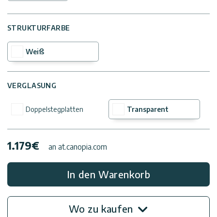
Kontaktiere
STRUKTURFARBE
Uns
Weiß
Impressum
VERGLASUNG
Doppelstegplatten
Transparent
1.179
€
an at.canopia.com
In den Warenkorb
Wo zu kaufen