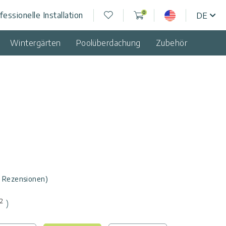
Wunschliste
0
fessionelle Installation
DE
USA
Warenkorb
Wintergärten
Poolüberdachung
Zubehör
0 Rezensionen)
2
)