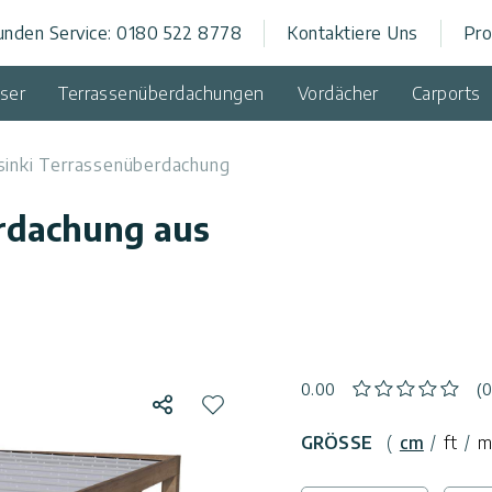
unden Service: 0180 522 8778
Kontaktiere Uns
Pro
rch
ser
Terrassenüberdachungen
Vordächer
Carports
sinki Terrassenüberdachung
erdachung aus
-
0.00
(
Teilen
Zur Wunschliste hinzufügen
GRÖSSE
(
cm
/
ft
/
m