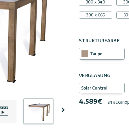
300 x 340
30
300 x 665
30
STRUKTURFARBE
Taupe
VERGLASUNG
Solar Control
4.589
€
an at.cano
Nächste