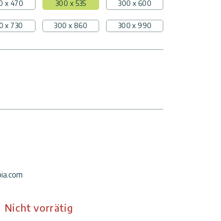
0 x 470
300 x 535
300 x 600
0 x 730
300 x 860
300 x 990
pia.com
Nicht vorrätig