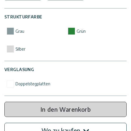
Kontaktiere
STRUKTURFARBE
Uns
Grau
Grün
Impressum
Silber
VERGLASUNG
Doppelstegplatten
In den Warenkorb
Wo zu kaufen