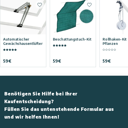
Zur Wunschliste hinzufügen
Zur Wunschliste hi
Automatischer
Beschattungstuch-Kit
Rollhaken-Kit 
Gewächshausentlüfter
Pflanzen
59
€
59
€
59
€
Benötigen Sie Hilfe bei Ihrer
Kaufentscheidung?
Füllen Sie das untenstehende Formular aus
und wir helfen Ihnen!