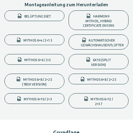
Montageanleitung zum Herunterladen
BELÜFTUNGSSET
HARMONY-
MYTHOS_HYBRID
CERTIFICATE EN1090
MYTHOS 6×4 / 2×1.3
AUTOMATISCHER
GEWÄCHSHAUSENTLÜFTER
MYTHOS 6×6 / 2×2
6X10 (SPLIT
VERSION)
MYTHOS 6×8 / 2×2.5
MYTHOS 6×8 / 2×2.5
(1BOX VERSION)
MYTHOS 6×10 / 2×3
MYTHOS 6×12 /
2×3.7
Grundlage