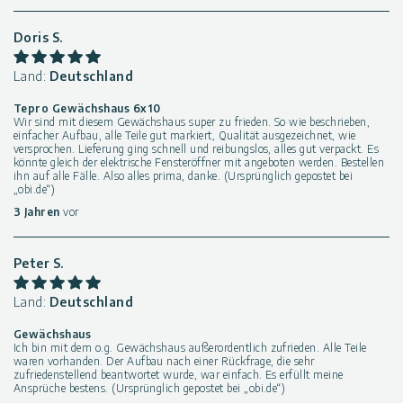
Doris S.
Land:
Deutschland
Tepro Gewächshaus 6x10
Wir sind mit diesem Gewächshaus super zu frieden. So wie beschrieben,
einfacher Aufbau, alle Teile gut markiert, Qualität ausgezeichnet, wie
versprochen. Lieferung ging schnell und reibungslos, alles gut verpackt. Es
könnte gleich der elektrische Fensteröffner mit angeboten werden. Bestellen
ihn auf alle Fälle. Also alles prima, danke. (Ursprünglich gepostet bei
„obi.de“)
3 Jahren
vor
Peter S.
Land:
Deutschland
Gewächshaus
Ich bin mit dem o.g. Gewächshaus außerordentlich zufrieden. Alle Teile
waren vorhanden. Der Aufbau nach einer Rückfrage, die sehr
zufriedenstellend beantwortet wurde, war einfach. Es erfüllt meine
Ansprüche bestens. (Ursprünglich gepostet bei „obi.de“)