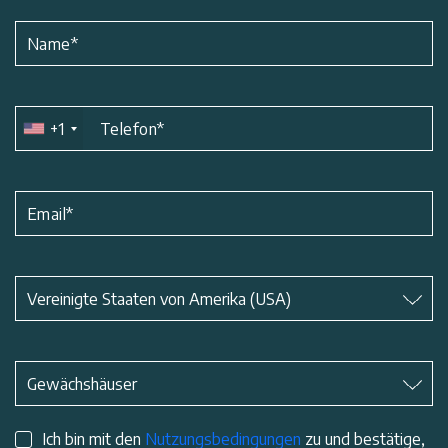
Name
*
+1
Telefon
*
Email
*
Betreff
*
Vereinigte Staaten von Amerika (USA)
Betreff
*
Gewächshäuser
Ich bin mit den
Nutzungsbedingungen
zu und bestätige,