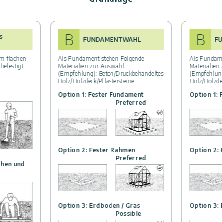
B
B
s
FUNDAMENTWAHL
F
m flachen
Als Fundament stehen Folgende
Als Fundam
befestigt
Materialien zur Auswahl
Materialien
(Empfehlung): Beton/Druckbehandeltes
(Empfehlung
Holz/Holzdeck/Pflastersteine.
Holz/Holzdec
Option 1: Fester Fundament
Option 1:
Preferred
Option 2: Fester Rahmen
Option 2:
Preferred
chen und
Option 3: Erdboden / Gras
Option 3:
Possible