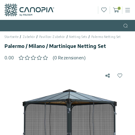
Wunschliste
0
M
Warenko
Canopia AT
Zum Inhalt springen
Sprache
(DE)
Open
Startseite
Zubehör
Pavillon-Zubehör
Netting Sets
Palermo Netting Set
Deutsch
USA
Palermo / Milano / Martinique Netting Set
Land
0.00
(0 Rezensionen)
Kategorien
Teilen
Zur Wun
Info
Gewächshäuser
Allgemein
Rufen
Gartenpavillons
Sie
uns
Allgemeine
Gartenhäuser
an
Geschäftsbedingungen
Terrassenüberdachungen