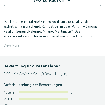
Kontaktiere
Uns
Das Instektenschutznetz ist sowohl funktional als auch
ästhetisch ansprechend. Kompatibel mit der Palram – Canopia
Pavillon Serien „Palermo, Milano, Martinique“. Das
Impressum
Insektennetz sorgt für eine angenehme Luftzirkulation und
hält gleichzeitig unerwünschte Insekten fern. Das Netzset
View More
wird mit Haken geliefert, die einfach und schnell in die
vorgesehen Clips an Ihrem Pavillon angebracht werden. Dieses
Set enthält vier Teile, damit Sie von jeder Seite optimal
geschützt sind. Das Set enthält Reißverschlüsse und Schnüre,
um sie an den Eckpfosten zu befestigen. Die Netze können
Bewertung und Rezensionen
einfach in der Maschine gewaschen werden.
0.00
(0 Bewertungen)
hergestellt aus strapazierfähigem Polyester, lichtdurchlässig
und leicht
Aufschlüsselung der Bewertungen
die Netze lassen sich mit einem Reißverschluss
1 Stern
0
zusammenschließen und bieten so umfassenden Schutz vor
Insekten
2 Stern
0
Farbe: Grau