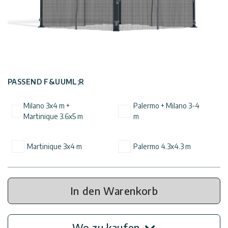
Kunden
Widerrufsbelehrung
Service:
Vordächer
0180
522
Versandoptionen
8778
Carports
Datenschutz-
PASSEND F&UUML;R
Wintergärten
Unterstützung
Bestimmungen
Milano 3x4 m +
Palermo + Milano 3-4
Poolüberdachung
Martinique 3.6x5 m
m
Professionelle
Nutzungsbedingungen
Installation
Zubehör
Martinique 3x4 m
Palermo 4.3x4.3 m
Innovera
Kundengalerie
Decor
In den Warenkorb
Tipps
Palram
und
Industries
Ideen
Wo zu kaufen