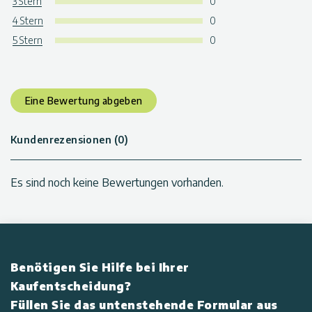
3 Stern
0
Alle Haken enthalten
4 Stern
0
leicht zu installierende Anleitung
beinhaltet obere, mittlere und untere Eckpfosten zum
5 Stern
0
Offenhalten des Netzes
UV-beständig
kalt in der Maschine waschen. Keine Chlorbleiche. Auf der
Leine trocknen
Eine Bewertung abgeben
Kundenrezensionen (0)
Es sind noch keine Bewertungen vorhanden.
Benötigen Sie Hilfe bei Ihrer
Kaufentscheidung?
Füllen Sie das untenstehende Formular aus