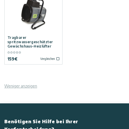
Kunden
Widerrufsbelehrung
Service:
Vordächer
0180
522
Versandoptionen
8778
Carports
Tragbarer
spritzwassergeschützter
Datenschutz-
Gewächshaus-Heizlüfter
Wintergärten
Unterstützung
Bestimmungen
159
€
Vergleichen
Poolüberdachung
Professionelle
Nutzungsbedingungen
Installation
Zubehör
Weniger anzeigen
Innovera
Kundengalerie
Decor
Tipps
Palram
und
Industries
Benötigen Sie Hilfe bei Ihrer
Ideen