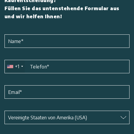
Kaufentscheidung?
Füllen Sie das untenstehende Formular aus
und wir helfen Ihnen!
Kontaktiere
Uns
Name
*
Impressum
+1
Telefon
*
Email
*
Betreff
*
Vereinigte Staaten von Amerika (USA)